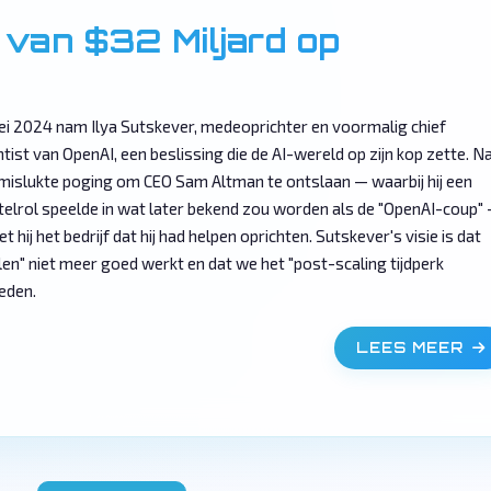
van $32 Miljard op
ei 2024 nam Ilya Sutskever, medeoprichter en voormalig chief
ntist van OpenAI, een beslissing die de AI-wereld op zijn kop zette. N
mislukte poging om CEO Sam Altman te ontslaan — waarbij hij een
telrol speelde in wat later bekend zou worden als de "OpenAI-coup"
iet hij het bedrijf dat hij had helpen oprichten. Sutskever's visie is dat
len" niet meer goed werkt en dat we het "post-scaling tijdperk
eden.
LEES MEER