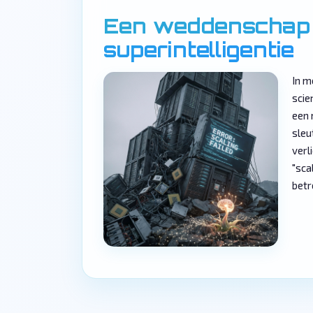
Een weddenschap 
superintelligentie
In m
scie
een 
sleu
verl
"sca
betr