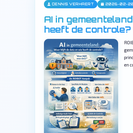
DENNIS VERHAERT
2026-02-2
AI in gemeenteland:
heeft de controle?
ROIB
geme
prin
en c