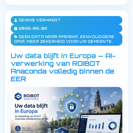
DENNIS VERHAERT
2026-06-02
GEEN DATA NAAR AMERIKA. EENVOUDIGERE
DPIA. MEER ZEKERHEID VOOR UW GEMEENTE.
Uw data blijft in Europa — AI-
verwerking van ROIBOT
Anaconda volledig binnen de
EER