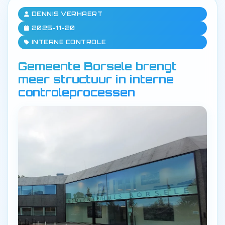
DENNIS VERHAERT
2025-11-20
INTERNE CONTROLE
Gemeente Borsele brengt
meer structuur in interne
controleprocessen