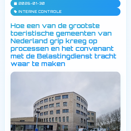
2026-01-30
INTERNE CONTROLE
Hoe een van de grootste
toeristische gemeenten van
Nederland grip kreeg op
processen en het convenant
met de Belastingdienst tracht
waar te maken