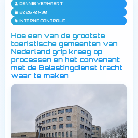
DENNIS VERHAERT
2026-01-30
INTERNE CONTROLE
Hoe een van de grootste
toeristische gemeenten van
Nederland grip kreeg op
processen en het convenant
met de Belastingdienst tracht
waar te maken