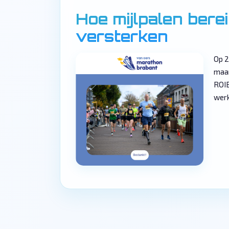
Hoe mijlpalen bere
versterken
Op 2
maar
ROIB
werk