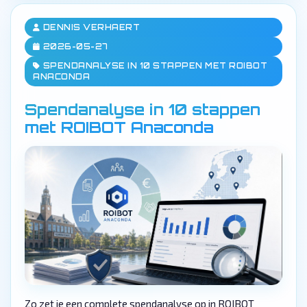
DENNIS VERHAERT
2026-05-27
SPENDANALYSE IN 10 STAPPEN MET ROIBOT
ANACONDA
Spendanalyse in 10 stappen
met ROIBOT Anaconda
Zo zet je een complete spendanalyse op in ROIBOT