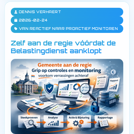
DENNIS VERHAERT
2026-02-24
VAN REACTIEF NAAR PROACTIEF MONITOREN
Zelf aan de regie vóórdat de
Belastingdienst aanklopt